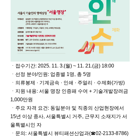
ㆍ접수기간
: 2025. 11. 3.(
월
) ~ 11. 21.(
금
) 18:00
ㆍ선정 분야
/
인원
:
업종별
1
명
,
총
5
명
ㆍ의류봉제
·
기계금속
·
인쇄
·
주얼리
·
수제화
(
가방
)
ㆍ지원 내용
:
서울 명장 인증패 수여
+
기술개발장려금
1,000
만원
ㆍ주요 자격 요건
:
동일분야 및 직종의 산업현장에서
15
년 이상 종사
,
서울특별시 거주
,
근무지 소재지가 서
울특별시인 자
ㆍ문의
:
서울특별시 뷰티패션산업과
(
☎
02-2133-8786)