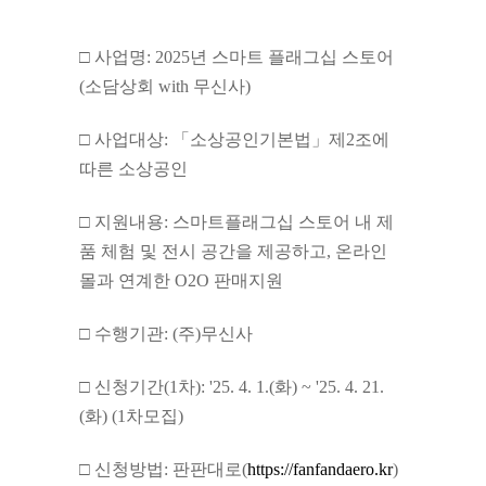
□ 사업명: 2025년 스마트 플래그십 스토어
(소담상회 with 무신사)
□ 사업대상: 「소상공인기본법」제2조에
따른 소상공인
□ 지원내용: 스마트플래그십 스토어 내 제
품 체험 및 전시 공간을 제공하고, 온라인
몰과 연계한 O2O 판매지원
□ 수행기관: (주)무신사
□ 신청기간(1차): '25. 4. 1.(화) ~ '25. 4. 21.
(화)
(1차모집)
□ 신청방법: 판판대로(
https://fanfandaero.kr
)