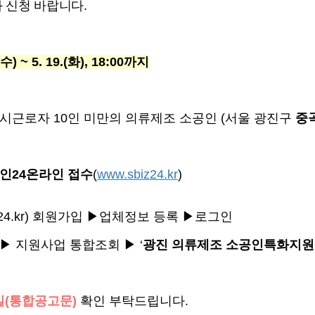
과 신청 바랍니다
.
(수) ~ 5. 19.(화), 18:00
까지
상시근로자
10
인 미만의 의류제조 소공인
(
서울 광진구
중
인
24
온라인 접수
(
www.sbiz24.kr
)
4.kr
) 회원가입
▶
업체정보 등록
▶
로그인
▶
지원사업 통합조회
▶
‘
광진 의류제조 소공인특화지
일
(통합공고문)
확인 부탁드립니다
.