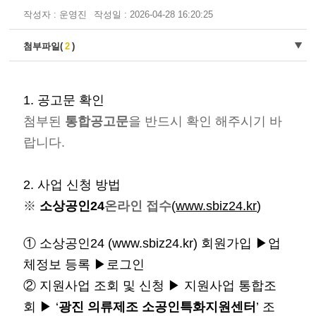
작성자 : 운영진
작성일 : 2026-04-28 16:20:25
첨부파일(
2
)
1. 공고문 확인
첨부된
통합공고문
을 반드시 확인 해주시기 바
랍니다.
2. 사업 신청 방법
※
소상공인
24
온라인 접수
(
www.sbiz24.kr
)
①
소상공인24 (
www.sbiz24.kr
) 회원가입
▶
업
체정보 등록
▶
로그인
②
지원사업 조회 및 신청
▶
지원사업 통합조
회
▶
‘
광진 의류제조 소공인특화지원센터
’
조