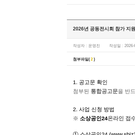
2026년 공동전시회 참가 지
작성자 : 운영진
작성일 : 2026-0
첨부파일(
2
)
1. 공고문 확인
첨부된
통합공고문
을 반
2. 사업 신청 방법
※
소상공인
24
온라인 접
①
소상공인24 (
www.sbiz2