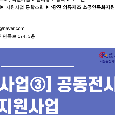
▶
지원사업 통합조회
▶
‘
광진 의류제조 소공인특화지
0@naver.com
구 면목로
174, 3
층