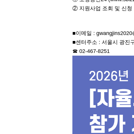
②
지원사업 조회 및 신청
■
이메일
: gwangjins202
■
센터주소
:
서울시 광진
☎
02-467-8251